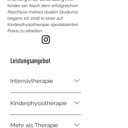
Kinder ein. Nach dem erfolgreichen
Abschluss meines dualen Studiums
begann ich 2018 in einer auf
Kinderphysiotherapie spezialisierten
Praxis zu arbeiten.
Leistungsangebot
Intensivtherapie
Mit der Intensivtherapie biete ich
Kindern mit neurologischen oder
Kinderphysiotherapie
motorischen
Entwicklungsauffälligkeiten die
Physiotherapie für Kinder begleitet
Möglichkeit, über einen begrenzten
Säuglinge, Kinder und Jugendliche in
Mehr als Therapie