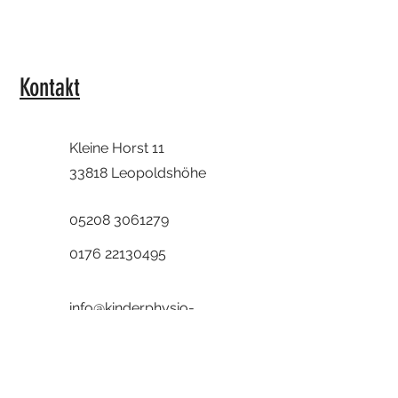
Kontakt
Kleine Horst 11
33818 Leopoldshöhe
05208 3061279
0176 22130495
info@kinderphysio-
simader.de